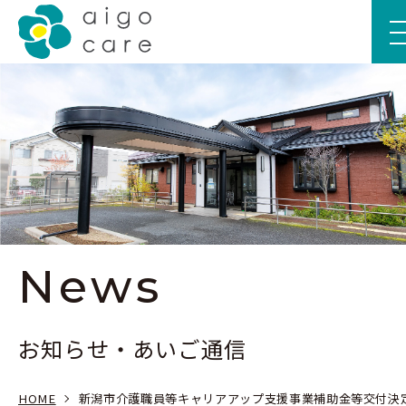
私たちについて
介護サービス
児童福祉・教育サービス
News
お知らせ・あいご通信
採用情報
お知らせ・あいご通信
HOME
新潟市介護職員等キャリアアップ支援事業補助金等交付決